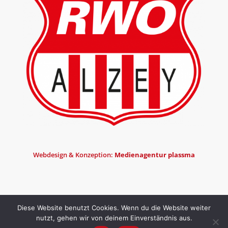
Webdesign & Konzeption:
Medienagentur plassma
Diese Website benutzt Cookies. Wenn du die Website weiter
nutzt, gehen wir von deinem Einverständnis aus.